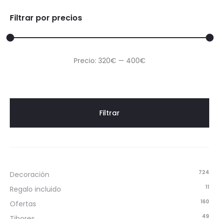
Filtrar por precios
Precio
Precio
Precio:
320€
—
400€
mínimo
máximo
Filtrar
724
Decoración
11
Regalo incluido
160
Ofertas
49
Tibores