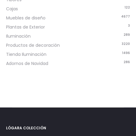
122
Cajas
4677
Muebles de diseño
3
Plantas de Exterior
289
Iluminación
3220
Productos de decoración
1496
Tienda Iluminación
286
Adornos de Navidad
LÓGARA COLECCIÓN