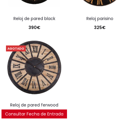
reloj de pared black
reloj parisino
390
€
325
€
AGOTADO
reloj de pared ferwood
Consultar Fecha de Entrada
395
€