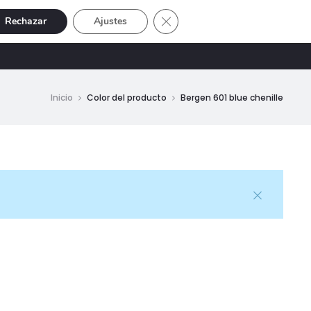
Cerrar el banner de cookies RGP
Rechazar
Ajustes
Buscar
Cuenta
SIVE
OFERTAS
0
Inicio
Color del producto
Bergen 601 blue chenille