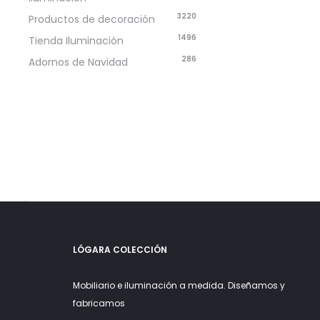
3220
Productos de decoración
1496
Tienda Iluminación
286
Adornos de Navidad
LÓGARA COLECCIÓN
Mobiliario e iluminación a medida. Diseñamos y
fabricamos