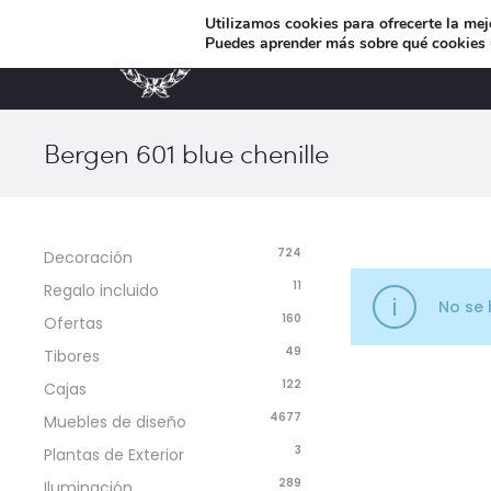
Utilizamos cookies para ofrecerte la mej
Puedes aprender más sobre qué cookies u
MUEBLES DE DISEÑO
Bergen 601 blue chenille
724
Decoración
11
Regalo incluido
No se 
160
Ofertas
49
Tibores
122
Cajas
4677
Muebles de diseño
3
Plantas de Exterior
289
Iluminación