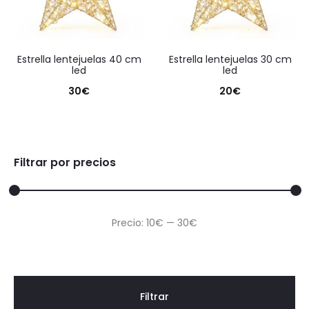
estrella lentejuelas 40 cm
estrella lentejuelas 30 cm
led
led
30
€
20
€
Filtrar por precios
Precio
Precio
Precio:
10€
—
30€
mínimo
máximo
Filtrar